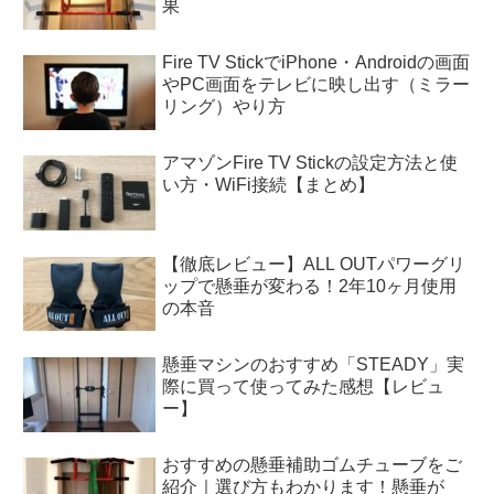
果
Fire TV StickでiPhone・Androidの画面
やPC画面をテレビに映し出す（ミラー
リング）やり方
アマゾンFire TV Stickの設定方法と使
い方・WiFi接続【まとめ】
【徹底レビュー】ALL OUTパワーグリ
ップで懸垂が変わる！2年10ヶ月使用
の本音
懸垂マシンのおすすめ「STEADY」実
際に買って使ってみた感想【レビュ
ー】
おすすめの懸垂補助ゴムチューブをご
紹介｜選び方もわかります！懸垂が