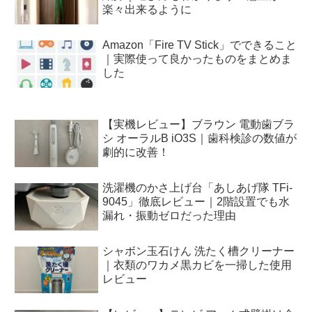
楽々出来るように
Amazon「Fire TV Stick」でできること
｜実際使って良かったものをまとめま
した
【実機レビュー】ブラウン 電動歯ブラ
シ オーラルB iO3S｜歯科検診の数値が
劇的に改善！
洗濯機のかさ上げ台「あしあげ隊 TFi-
9045」徹底レビュー｜2階設置でも水
漏れ・振動ゼロだった理由
シャボン玉石けん 洗たく槽クリーナー
｜衣類のワカメ黒カビを一掃した使用
レビュー