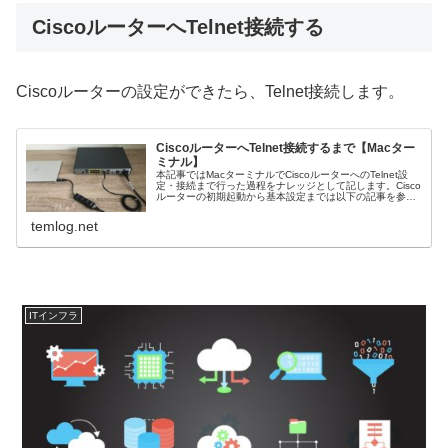
CiscoルーターへTelnet接続する
Ciscoルーターの設定ができたら、Telnet接続します。
CiscoルーターへTelnet接続するまで【Macター
ミナル】
本記事ではMacターミナルでCiscoルーターへのTelnet設
定・接続まで行った過程をナレッジとして記します。Cisco
ルーターの初期起動から基本設定までは以下の記事を参照
ください。​Ciscoルーターへコンソール接続するためのケー
ブリン...
temlog.net
ITインフラ